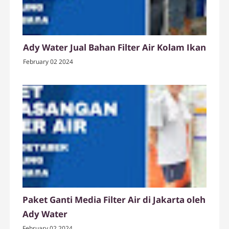
Ady Water Jual Bahan Filter Air Kolam Ikan
February 02 2024
Paket Ganti Media Filter Air di Jakarta oleh
Ady Water
February 02 2024