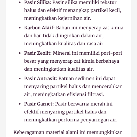
Pasir Silika:
Pasir silika memiliki tekstur
halus dan efektif menangkap partikel kecil,
meningkatkan kejernihan air.
Karbon Aktif:
Bahan ini menyerap zat kimia
dan bau tidak diinginkan dalam air,
meningkatkan kualitas dan rasa air.
Pasir Zeolit:
Mineral ini memiliki pori-pori
besar yang menyerap zat kimia berbahaya
dan meningkatkan kualitas air.
Pasir Antrasit:
Batuan sedimen ini dapat
menyaring partikel halus dan mencerahkan
air, meningkatkan efisiensi filtrasi.
Pasir Garnet:
Pasir berwarna merah ini
efektif menyaring partikel halus dan
meningkatkan performa penyaringan air.
Keberagaman material alami ini memungkinkan