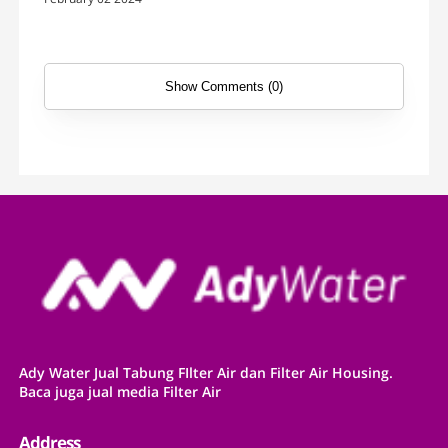
Show Comments (0)
Ady Water Jual Tabung FIlter Air dan Filter Air Housing.
Baca juga jual media Filter Air
Address