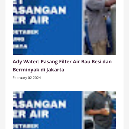
Ady Water: Pasang Filter Air Bau Besi dan
Berminyak di Jakarta
February 02 2024