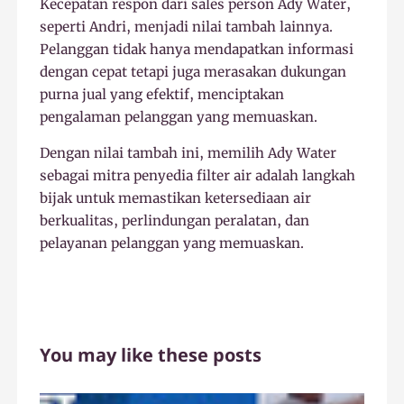
Kecepatan respon dari sales person Ady Water,
seperti Andri, menjadi nilai tambah lainnya.
Pelanggan tidak hanya mendapatkan informasi
dengan cepat tetapi juga merasakan dukungan
purna jual yang efektif, menciptakan
pengalaman pelanggan yang memuaskan.
Dengan nilai tambah ini, memilih Ady Water
sebagai mitra penyedia filter air adalah langkah
bijak untuk memastikan ketersediaan air
berkualitas, perlindungan peralatan, dan
pelayanan pelanggan yang memuaskan.
You may like these posts