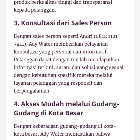
produk berkualitas tinggi dan transparansi
kepada pelanggan.
3. Konsultasi dari Sales Person
Dengan sales person seperti Andri (0812 1121
7411), Ady Water memberikan pelayanan
konsultasi yang personal dan informatif.
Pelanggan dapat dengan mudah mendapatkan
informasi terkini, saran, dan solusi yang sesuai
dengan kebutuhan spesifik mereka melalui
layanan pelanggan yang responsif dan
berpengalaman.
4. Akses Mudah melalui Gudang-
Gudang di Kota Besar
Dengan keberadaan gudang-gudang di kota-
kota besar, Ady Water memastikan bahwa