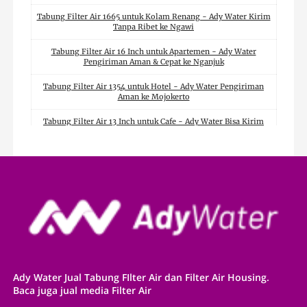
Tabung Filter Air 1665 untuk Kolam Renang - Ady Water Kirim
Tanpa Ribet ke Ngawi
Tabung Filter Air 16 Inch untuk Apartemen - Ady Water
Pengiriman Aman & Cepat ke Nganjuk
Tabung Filter Air 1354 untuk Hotel - Ady Water Pengiriman
Aman ke Mojokerto
Tabung Filter Air 13 Inch untuk Cafe - Ady Water Bisa Kirim
Hari Ini ke Medan
Tabung Filter Air 1054 untuk Restoran - Ady Water Pengiriman
Cepat ke Mataram
Tabung Filter Air 10 Inch untuk Industri - Ady Water Melayani
Pengiriman ke Manado
Tabung Filter Air untuk Pabrik - Ady Water Bisa Kirim ke
Malang
Tabung Filter 20 Inch untuk Kantor - Ady Water Siap Kirim ke
Makassar
Ady Water Jual Tabung FIlter Air dan Filter Air Housing.
Baca juga jual media Filter Air
Tabung Filter 16 Inch untuk Rumah - Ady Water
Mengakomodasi Kebutuhan ke Majalengka