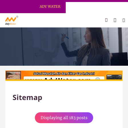
ADY WATER | JERNIHKAN HIDUP
Sitemap
Displaying all 183 posts