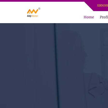
ADY WATER | JERNIHKAN HID
Home
Profi