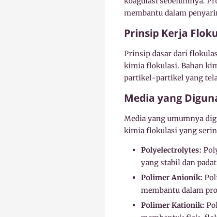
koagulasi sebelumnya. Pr
membantu dalam penyarin
Prinsip Kerja Floku
Prinsip dasar dari floku
kimia flokulasi. Bahan ki
partikel-partikel yang t
Media yang Digun
Media yang umumnya digun
kimia flokulasi yang seri
Polyelectrolytes:
Poly
yang stabil dan padat
Polimer Anionik:
Pol
membantu dalam pros
Polimer Kationik:
Pol