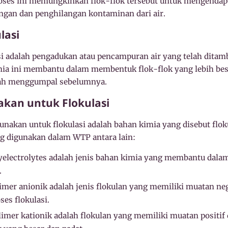
oses ini memungkinkan flok-flok tersebut untuk mengendap 
gan dan penghilangan kontaminan dari air.
lasi
lasi adalah pengadukan atau pencampuran air yang telah dit
mia ini membantu dalam membentuk flok-flok yang lebih besa
elah menggumpal sebelumnya.
akan untuk Flokulasi
akan untuk flokulasi adalah bahan kimia yang disebut flok
ng digunakan dalam WTP antara lain:
electrolytes adalah jenis bahan kimia yang membantu dala
.
imer anionik adalah jenis flokulan yang memiliki muatan ne
es flokulasi.
imer kationik adalah flokulan yang memiliki muatan positif 