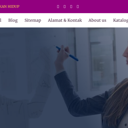
UP
l
Blog
Sitemap
Alamat & Kontak
About us
Katalo