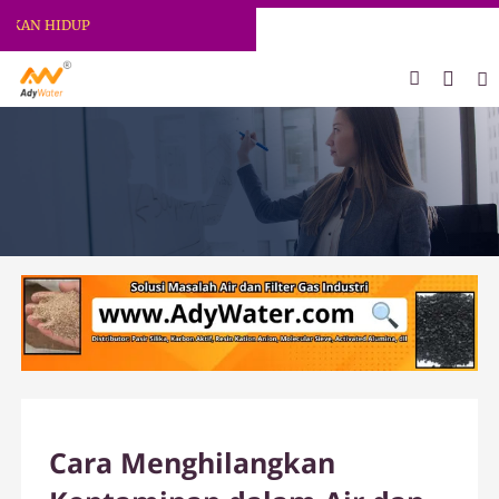
N HIDUP
Cara Menghilangkan