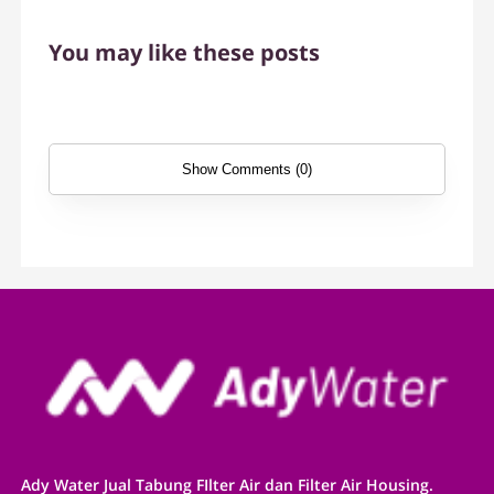
You may like these posts
Show Comments (0)
Ady Water Jual Tabung FIlter Air dan Filter Air Housing.