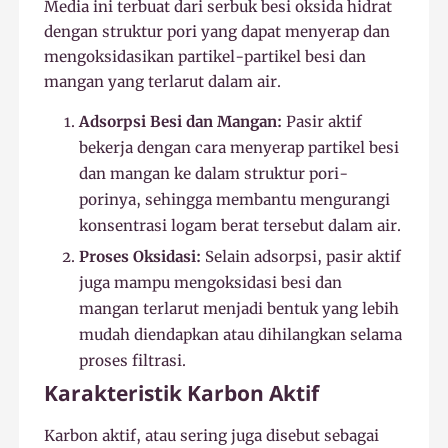
Media ini terbuat dari serbuk besi oksida hidrat
dengan struktur pori yang dapat menyerap dan
mengoksidasikan partikel-partikel besi dan
mangan yang terlarut dalam air.
Adsorpsi Besi dan Mangan:
Pasir aktif
bekerja dengan cara menyerap partikel besi
dan mangan ke dalam struktur pori-
porinya, sehingga membantu mengurangi
konsentrasi logam berat tersebut dalam air.
Proses Oksidasi:
Selain adsorpsi, pasir aktif
juga mampu mengoksidasi besi dan
mangan terlarut menjadi bentuk yang lebih
mudah diendapkan atau dihilangkan selama
proses filtrasi.
Karakteristik Karbon Aktif
Karbon aktif, atau sering juga disebut sebagai