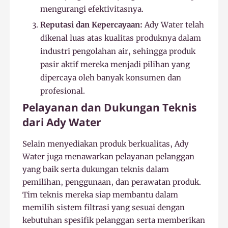
mengurangi efektivitasnya.
Reputasi dan Kepercayaan:
Ady Water telah
dikenal luas atas kualitas produknya dalam
industri pengolahan air, sehingga produk
pasir aktif mereka menjadi pilihan yang
dipercaya oleh banyak konsumen dan
profesional.
Pelayanan dan Dukungan Teknis
dari Ady Water
Selain menyediakan produk berkualitas, Ady
Water juga menawarkan pelayanan pelanggan
yang baik serta dukungan teknis dalam
pemilihan, penggunaan, dan perawatan produk.
Tim teknis mereka siap membantu dalam
memilih sistem filtrasi yang sesuai dengan
kebutuhan spesifik pelanggan serta memberikan