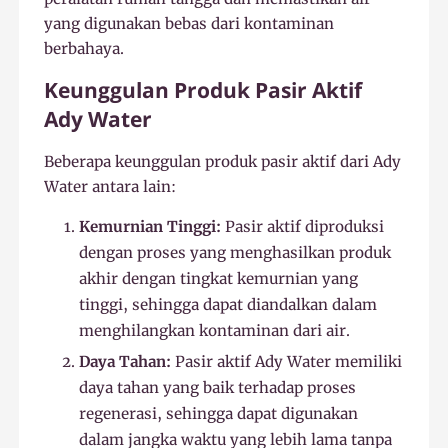
yang digunakan bebas dari kontaminan
berbahaya.
Keunggulan Produk Pasir Aktif
Ady Water
Beberapa keunggulan produk pasir aktif dari Ady
Water antara lain:
Kemurnian Tinggi:
Pasir aktif diproduksi
dengan proses yang menghasilkan produk
akhir dengan tingkat kemurnian yang
tinggi, sehingga dapat diandalkan dalam
menghilangkan kontaminan dari air.
Daya Tahan:
Pasir aktif Ady Water memiliki
daya tahan yang baik terhadap proses
regenerasi, sehingga dapat digunakan
dalam jangka waktu yang lebih lama tanpa