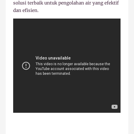
solusi terbaik untuk pengolahan air yang efektif
dan efisien.