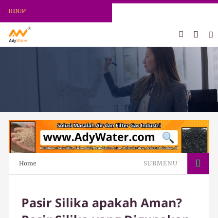
ADY WATER | JERNIHKAN HIDUP
Home
SUBMENU
Pasir Silika apakah Aman?