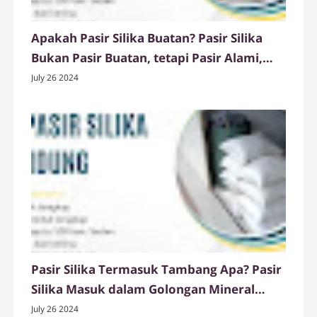
Apakah Pasir Silika Buatan? Pasir Silika
Bukan Pasir Buatan, tetapi Pasir Alami,
Ady Water jual pasir silika dengan report
July 26 2024
of analysis dari Sucofindo
Pasir Silika Termasuk Tambang Apa? Pasir
Silika Masuk dalam Golongan Mineral
bukan Logam, Spesifikasi Pasir Silika Ady
July 26 2024