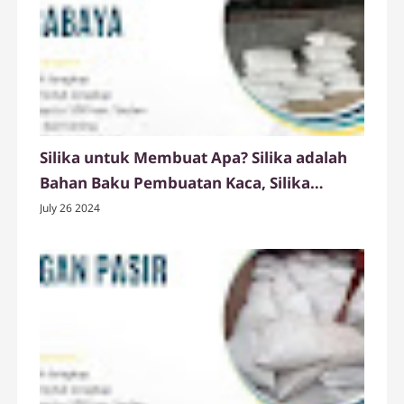
Silika untuk Membuat Apa? Silika adalah
Bahan Baku Pembuatan Kaca, Silika
Sebagai Abrasif, Ady Water Jual Silika
July 26 2024
Warna Putih