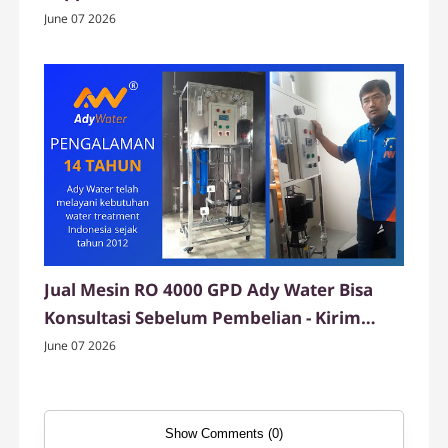
Tulungagung
June 07 2026
Jual Mesin RO 4000 GPD Ady Water Bisa
Konsultasi Sebelum Pembelian - Kirim
Mudah ke Tuban
June 07 2026
Show Comments (0)