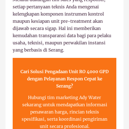
setiap pertanyaan teknis Anda mengenai
kelengkapan komponen instrumen kontrol
maupun kesiapan unit pre-treatment akan
dijawab secara sigap. Hal ini memberikan
kemudahan transparansi data bagi para pelaku
usaha, teknisi, maupun perwakilan instansi
yang berbasis di Serang.
Cari Solusi Pengadaan Unit RO 4000 GPD
dengan Pelayanan Respon Cepat ke
Serang?
Hubungi tim marketing Ady Water
sekarang untuk mendapatkan informasi
penawaran harga, rincian teknis
spesifikasi, serta koordinasi pengiriman
unit secara profesional.