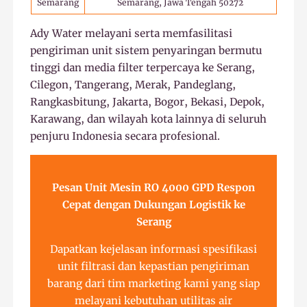
Semarang
Semarang, Jawa Tengah 50272
Ady Water melayani serta memfasilitasi
pengiriman unit sistem penyaringan bermutu
tinggi dan media filter terpercaya ke Serang,
Cilegon, Tangerang, Merak, Pandeglang,
Rangkasbitung, Jakarta, Bogor, Bekasi, Depok,
Karawang, dan wilayah kota lainnya di seluruh
penjuru Indonesia secara profesional.
Pesan Unit Mesin RO 4000 GPD Respon
Cepat dengan Dukungan Logistik ke
Serang
Dapatkan kejelasan informasi spesifikasi
unit filtrasi dan kepastian pengiriman
barang dari tim marketing kami yang siap
melayani kebutuhan utilitas air