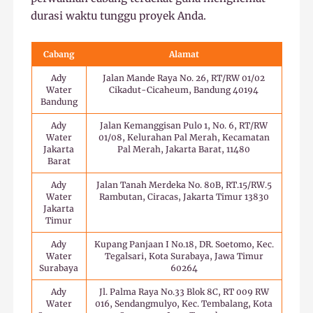
durasi waktu tunggu proyek Anda.
Cabang
Alamat
Ady
Jalan Mande Raya No. 26, RT/RW 01/02
Water
Cikadut-Cicaheum, Bandung 40194
Bandung
Ady
Jalan Kemanggisan Pulo 1, No. 6, RT/RW
Water
01/08, Kelurahan Pal Merah, Kecamatan
Jakarta
Pal Merah, Jakarta Barat, 11480
Barat
Ady
Jalan Tanah Merdeka No. 80B, RT.15/RW.5
Water
Rambutan, Ciracas, Jakarta Timur 13830
Jakarta
Timur
Ady
Kupang Panjaan I No.18, DR. Soetomo, Kec.
Water
Tegalsari, Kota Surabaya, Jawa Timur
Surabaya
60264
Ady
Jl. Palma Raya No.33 Blok 8C, RT 009 RW
Water
016, Sendangmulyo, Kec. Tembalang, Kota