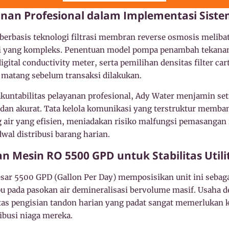
nan Profesional dalam Implementasi Sist
berbasis teknologi filtrasi membran reverse osmosis meliba
gi yang kompleks. Penentuan model pompa penambah tekanan
igital conductivity meter, serta pemilihan densitas filter c
g matang sebelum transaksi dilakukan.
ntabilitas pelayanan profesional, Ady Water menjamin setia
id dan akurat. Tata kelola komunikasi yang terstruktur mem
ng air yang efisien, meniadakan risiko malfungsi pemasangan
al distribusi barang harian.
an Mesin RO 5500 GPD untuk Stabilitas Util
besar 5500 GPD (Gallon Per Day) memposisikan unit ini sebagai
u pada pasokan air demineralisasi bervolume masif. Usaha d
tas pengisian tandon harian yang padat sangat memerlukan k
ibusi niaga mereka.