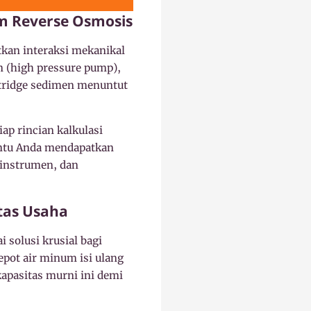
em Reverse Osmosis
tkan interaksi mekanikal
 (high pressure pump),
artridge sedimen menuntut
p rincian kalkulasi
bantu Anda mendapatkan
 instrumen, dan
itas Usaha
 solusi krusial bagi
epot air minum isi ulang
apasitas murni ini demi