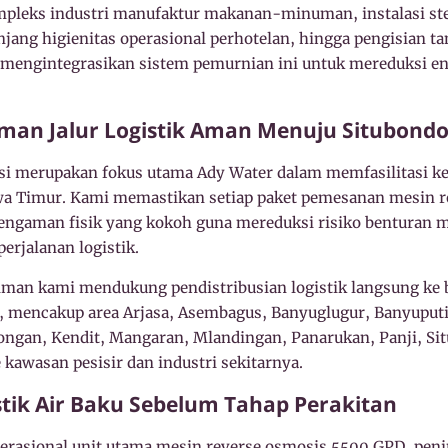
ompleks industri manufaktur makanan-minuman, instalasi ste
jang higienitas operasional perhotelan, hingga pengisian ta
t mengintegrasikan sistem pemurnian ini untuk mereduksi e
man Jalur Logistik Aman Menuju Situbond
si merupakan fokus utama Ady Water dalam memfasilitasi kebu
awa Timur. Kami memastikan setiap paket pemesanan mesin 
pengaman fisik yang kokoh guna mereduksi risiko benturan
perjalanan logistik.
man kami mendukung pendistribusian logistik langsung ke b
o, mencakup area Arjasa, Asembagus, Banyuglugur, Banyuputi
pongan, Kendit, Mangaran, Mlandingan, Panarukan, Panji, Si
kawasan pesisir dan industri sekitarnya.
istik Air Baku Sebelum Tahap Perakitan
rasional unit utama mesin reverse osmosis 5500 GPD, peni