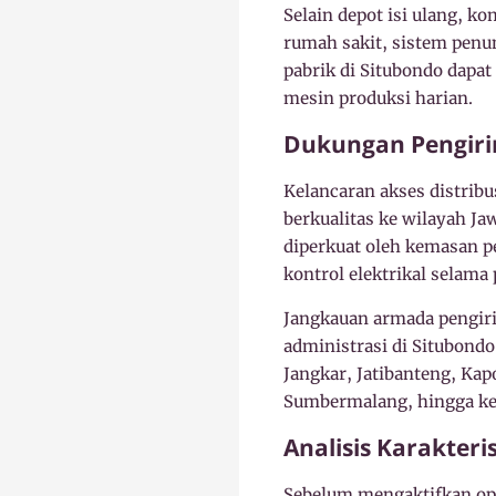
Selain depot isi ulang, k
rumah sakit, sistem penun
pabrik di Situbondo dapa
mesin produksi harian.
Dukungan Pengiri
Kelancaran akses distribu
berkualitas ke wilayah J
diperkuat oleh kemasan 
kontrol elektrikal selama 
Jangkauan armada pengiri
administrasi di Situbond
Jangkar, Jatibanteng, Ka
Sumbermalang, hingga ke 
Analisis Karakter
Sebelum mengaktifkan ope