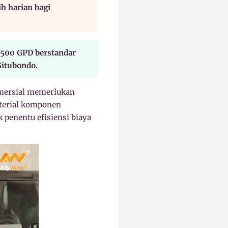
ih harian bagi
500 GPD berstandar
Situbondo.
omersial memerlukan
aterial komponen
 penentu efisiensi biaya