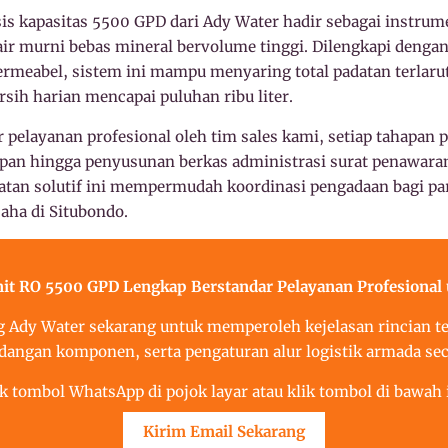
is kapasitas 5500 GPD dari Ady Water hadir sebagai instrum
ir murni bebas mineral bervolume tinggi. Dilengkapi denga
meabel, sistem ini mampu menyaring total padatan terlaru
rsih harian mencapai puluhan ribu liter.
 pelayanan profesional oleh tim sales kami, setiap tahapan 
mpan hingga penyusunan berkas administrasi surat penawaran
atan solutif ini mempermudah koordinasi pengadaan bagi par
aha di Situbondo.
t RO 5500 GPD Lengkap Berstandar Pelayanan Profesional 
 Ady Water sekarang untuk memperoleh kejelasan rincian tek
dangan komponen, serta pengaturan alur logistik armada sec
ik tombol WhatsApp di pojok layar atau klik tombol di bawah i
Kirim Email Sekarang