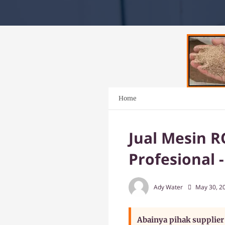
Home
Jual Mesin 
Profesional
Ady Water
May 30, 2
Abainya pihak supplier