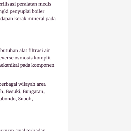
rilisasi peralatan medis
ngki penyuplai boiler
ndapan kerak mineral pada
o
tuhan alat filtrasi air
reverse osmosis komplit
 mekanikal pada komponen
erbagai wilayah area
h, Besuki, Bungatan,
tubondo, Suboh,
njauan awal terhadap