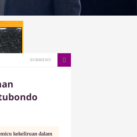
SUBMENU
nan
itubondo
memicu kekeliruan dalam