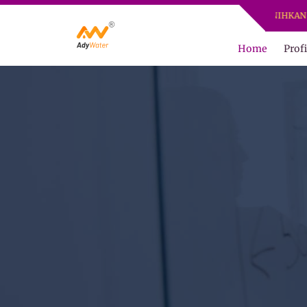
ADY WATER | JERNIHKAN HIDUP
Home
Profi