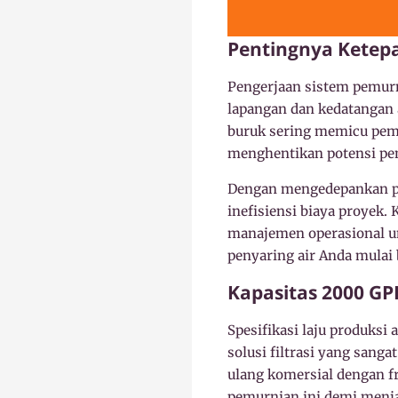
Pentingnya Ketepa
Pengerjaan sistem pemurni
lapangan dan kedatangan 
buruk sering memicu pemb
menghentikan potensi pen
Dengan mengedepankan pr
inefisiensi biaya proyek.
manajemen operasional u
penyaring air Anda mulai 
Kapasitas 2000 GPD
Spesifikasi laju produksi
solusi filtrasi yang sang
ulang komersial dengan fr
pemurnian ini demi menjag