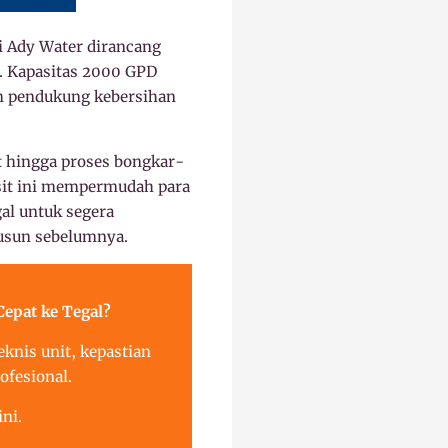
i Ady Water dirancang
). Kapasitas 2000 GPD
tem pendukung kebersihan
t hingga proses bongkar-
esit ini mempermudah para
gal untuk segera
susun sebelumnya.
epat ke Tegal?
knis unit, kepastian
ofesional.
ni.