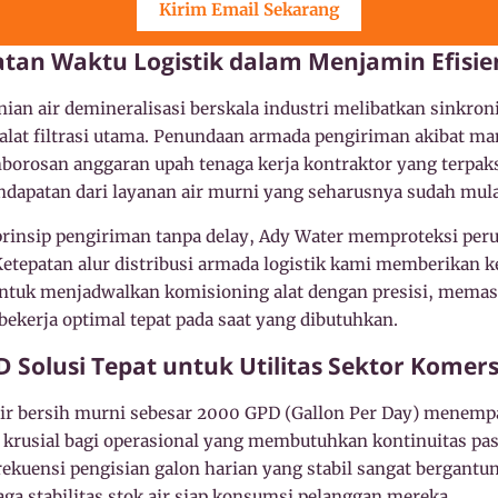
Kirim Email Sekarang
tan Waktu Logistik dalam Menjamin Efisie
an air demineralisasi berskala industri melibatkan sinkronis
alat filtrasi utama. Penundaan armada pengiriman akibat ma
orosan anggaran upah tenaga kerja kontraktor yang terpak
dapatan dari layanan air murni yang seharusnya sudah mulai 
insip pengiriman tanpa delay, Ady Water memproteksi peru
 Ketepatan alur distribusi armada logistik kami memberikan k
ntuk menjadwalkan komisioning alat dengan presisi, memas
bekerja optimal tepat pada saat yang dibutuhkan.
 Solusi Tepat untuk Utilitas Sektor Komers
 air bersih murni sebesar 2000 GPD (Gallon Per Day) menempa
at krusial bagi operasional yang membutuhkan kontinuitas pa
ekuensi pengisian galon harian yang stabil sangat bergantun
a stabilitas stok air siap konsumsi pelanggan mereka.