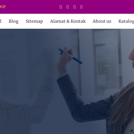
ADY WATER | JERNIHKAN HIDUP
l
Blog
Sitemap
Alamat & Kontak
About us
Katalo