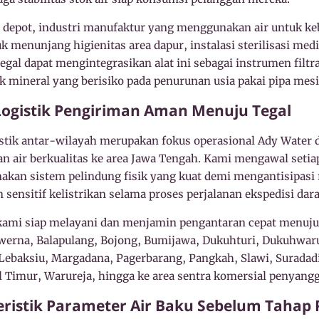
depot, industri manufaktur yang menggunakan air untuk kebu
 menunjang higienitas area dapur, instalasi sterilisasi med
 Tegal dapat mengintegrasikan alat ini sebagai instrumen fil
 mineral yang berisiko pada penurunan usia pakai pipa mesi
Logistik Pengiriman Aman Menuju Tegal
gistik antar-wilayah merupakan fokus operasional Ady Water 
an air berkualitas ke area Jawa Tengah. Kami mengawal seti
kan sistem pelindung fisik yang kuat demi mengantisipasi 
sensitif kelistrikan selama proses perjalanan ekspedisi dara
 kami siap melayani dan menjamin pengantaran cepat menuju 
werna, Balapulang, Bojong, Bumijawa, Dukuhturi, Dukuhwaru
ebaksiu, Margadana, Pagerbarang, Pangkah, Slawi, Suradadi,
al Timur, Warureja, hingga ke area sentra komersial penyangg
eristik Parameter Air Baku Sebelum Tahap 