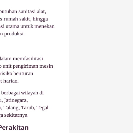
tuhan sanitasi alat,
is rumah sakit, hingga
trasi utama untuk menekan
n produksi.
dalam memfasilitasi
ap unit pengiriman mesin
risiko benturan
t harian.
berbagai wilayah di
, Jatinegara,
 Talang, Tarub, Tegal
a sekitarnya.
Perakitan