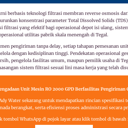
rni berbasis teknologi filtrasi membran reverse osmosis dar
urunkan konsentrasi parameter Total Dissolved Solids (TDS
i filtrasi yang efektif bagi operasional depot isi ulang, sis
operasional utilitas pabrik skala menengah di Tegal.
men pengiriman tanpa delay, setiap tahapan pemesanan uni
kelola dengan kedisiplinan tinggi. Pendekatan operasional g
bersih, pengelola fasilitas umum, maupun pemilik usaha di Te
asangan sistem filtrasi sesuai lini masa kerja yang telah di
ngadaan Unit Mesin RO 2000 GPD Berfasilitas Pengiriman C
dy Water sekarang untuk mendapatkan rincian spesifikasi te
mada berangkat, serta efisiensi proses administrasi secara pr
ik tombol WhatsApp di pojok layar atau klik tombol di bawah i