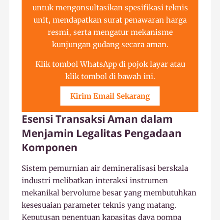
untuk mengonsultasikan spesifikasi teknis
unit, mendapatkan surat penawaran harga
resmi, serta mengatur mekanisme
kunjungan gudang secara aman.
Klik tombol WhatsApp di pojok layar atau
klik tombol di bawah ini.
Kirim Email Sekarang
Esensi Transaksi Aman dalam
Menjamin Legalitas Pengadaan
Komponen
Sistem pemurnian air demineralisasi berskala
industri melibatkan interaksi instrumen
mekanikal bervolume besar yang membutuhkan
kesesuaian parameter teknis yang matang.
Keputusan penentuan kapasitas daya pompa