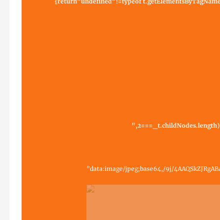
{return"undefined"!=typeof t.getElementsByTagName?t
",2===_t.childNodes.length),
"data:image/jpeg;base64,/9j/4AAQSkZ