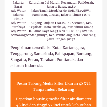
Jakarta
Kelurahan Pal Merah, Kecamatan Pal Merah,
Barat
Jakarta Barat, 11480
Ady Water
Jalan Tanah Merdeka No. 80B, RT.15/RW.5
Jakarta
Rambutan, Ciracas, Jakarta Timur 13830
Timur
Ady Water
Kupang Panjaan I No.18, DR. Soetomo, Kec.
Surabaya
Tegalsari, Kota Surabaya, Jawa Timur 60264
Ady Water
Jl. Palma Raya No.33 Blok 8C, RT 009 RW 016,
Semarang
Sendangmulyo, Kec. Tembalang, Kota Semarang,
Jawa Tengah 50272
Pengiriman tersedia ke Kutai Kartanegara,
Tenggarong, Samarinda, Balikpapan, Bontang,
Sangatta, Berau, Tarakan, Pontianak, dan
seluruh Indonesia.
Pesan Tabung Media Filter Ukuran 48X72
Tanpa Indent Sekarang
Dapatkan housing media filter air diameter
48 inci dan tinggi 72 inci untuk kebutuhan