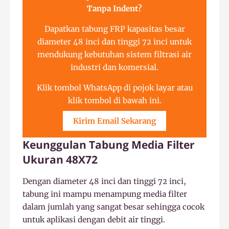
Tanpa Indent?
Dapatkan tabung FRP kapasitas besar
diameter 48 inci dan tinggi 72 inci untuk
mendukung kebutuhan sistem filtrasi air
industri dan komersial.
Klik tombol WhatsApp di pojok layar atau
klik tombol di bawah ini.
Kirim Email Sekarang
Keunggulan Tabung Media Filter
Ukuran 48X72
Dengan diameter 48 inci dan tinggi 72 inci,
tabung ini mampu menampung media filter
dalam jumlah yang sangat besar sehingga cocok
untuk aplikasi dengan debit air tinggi.