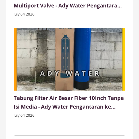
Multiport Valve - Ady Water Pengantaran
Langsung ke Pangandaran
July 04 2026
Tabung Filter Air Besar Fiber 10Inch Tanpa
Isi Media - Ady Water Pengantaran ke
Pandeglang
July 04 2026