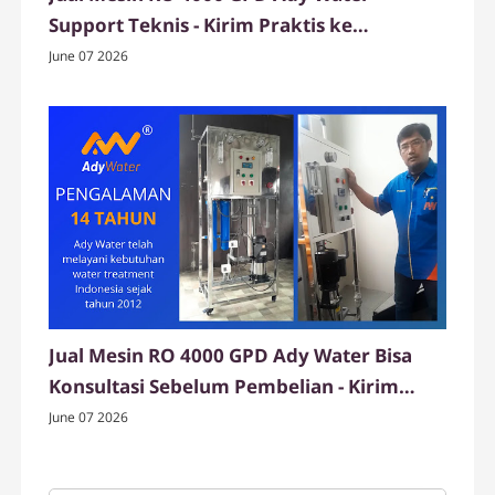
Support Teknis - Kirim Praktis ke
Tulungagung
June 07 2026
Jual Mesin RO 4000 GPD Ady Water Bisa
Konsultasi Sebelum Pembelian - Kirim
Mudah ke Tuban
June 07 2026