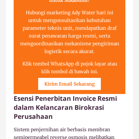
untuk Sukabumi?
Hubungi marketing Ady Water hari ini
untuk mengonsultasikan kebutuhan
parameter teknis unit, mendapatkan draf
surat penawaran harga resmi, serta
mengoordinasikan mekanisme pengiriman
logistik secara akurat.
Klik tombol WhatsApp di pojok layar atau
klik tombol di bawah ini.
Kirim Email Sekarang
Esensi Penerbitan Invoice Resmi
dalam Kelancaran Birokrasi
Perusahaan
Sistem penjernihan air berbasis membran
semipermeabel reverse osmosis melibatkan