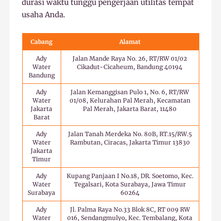
durasi waktu tunggu pengerjaan utilitas tempat
usaha Anda.
Cabang
Alamat
Ady
Jalan Mande Raya No. 26, RT/RW 01/02
Water
Cikadut-Cicaheum, Bandung 40194
Bandung
Ady
Jalan Kemanggisan Pulo 1, No. 6, RT/RW
Water
01/08, Kelurahan Pal Merah, Kecamatan
Jakarta
Pal Merah, Jakarta Barat, 11480
Barat
Ady
Jalan Tanah Merdeka No. 80B, RT.15/RW.5
Water
Rambutan, Ciracas, Jakarta Timur 13830
Jakarta
Timur
Ady
Kupang Panjaan I No.18, DR. Soetomo, Kec.
Water
Tegalsari, Kota Surabaya, Jawa Timur
Surabaya
60264
Ady
Jl. Palma Raya No.33 Blok 8C, RT 009 RW
Water
016, Sendangmulyo, Kec. Tembalang, Kota