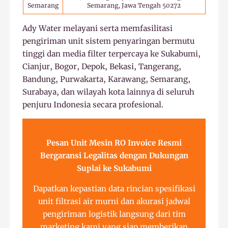
Semarang
Semarang, Jawa Tengah 50272
Ady Water melayani serta memfasilitasi
pengiriman unit sistem penyaringan bermutu
tinggi dan media filter terpercaya ke Sukabumi,
Cianjur, Bogor, Depok, Bekasi, Tangerang,
Bandung, Purwakarta, Karawang, Semarang,
Surabaya, dan wilayah kota lainnya di seluruh
penjuru Indonesia secara profesional.
Pesan Unit Mesin RO Invoice Resmi
Bergaransi Legalitas dengan Dukungan
Suplai ke Sukabumi
Dapatkan kepastian data rincian spesifikasi
unit filtrasi air murni dan akurasi jadwal
pengiriman logistik langsung dari tim
marketing kami yang siap memberikan