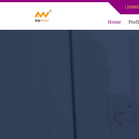
ADY WATER | JERNIHKAN HIDU
Home
Profi