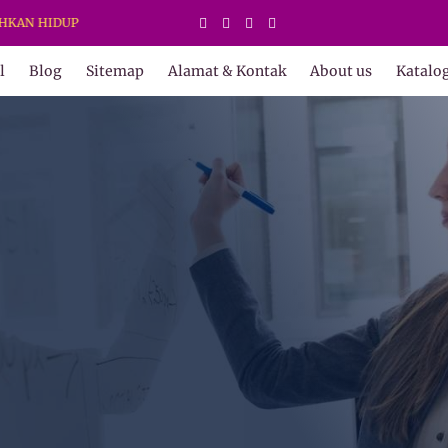
P
l
Blog
Sitemap
Alamat & Kontak
About us
Katalo