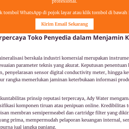
profesional.
ik tombol WhatsApp di pojok layar atau klik tombol di bawah i
Kirim Email Sekarang
Terpercaya Toko Penyedia dalam Menjamin 
ineralisasi berskala industri komersial merupakan instrume
suaian parameter teknis yang akurat. Keputusan penentuan k
, penyelarasan sensor digital conductivity meter, hingga k
uktur rangka memerlukan jaminan keterbukaan informasi prod
untabilitas prinsip reputasi terpercaya, Ady Water menga
esifikasi komponen tiruan atau penipuan online. Kredibilita
pisan membran semipermeabel dan cartridge filter yang diki
 yang prima, mempermudah pelaporan keuangan internal, se
purna jual jangka panjang.