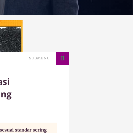
SUBMENU
asi
ang
 sesuai standar sering