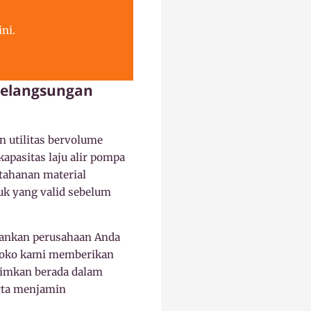
ni.
Kelangsungan
n utilitas bervolume
apasitas laju alir pompa
etahanan material
uk yang valid sebelum
mankan perusahaan Anda
s toko kami memberikan
rimkan berada dalam
rta menjamin