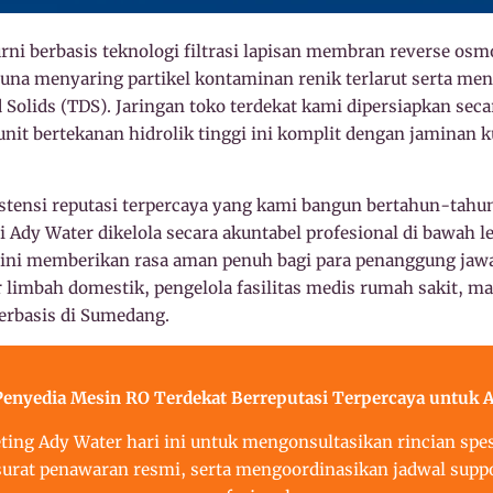
ni berbasis teknologi filtrasi lapisan membran reverse osm
 guna menyaring partikel kontaminan renik terlarut serta me
 Solids (TDS). Jaringan toko terdekat kami dipersiapkan sec
nit bertekanan hidrolik tinggi ini komplit dengan jaminan k
stensi reputasi terpercaya yang kami bangun bertahun-tahun,
ri Ady Water dikelola secara akuntabel profesional di bawah 
 ini memberikan rasa aman penuh bagi para penanggung jawa
r limbah domestik, pengelola fasilitas medis rumah sakit, m
erbasis di Sumedang.
enyedia Mesin RO Terdekat Berreputasi Terpercaya untuk
ing Ady Water hari ini untuk mengonsultasikan rincian spesi
urat penawaran resmi, serta mengoordinasikan jadwal suppor