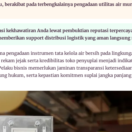
, berakibat pada terbengkalainya pengadaan utilitas air mur
i kekhawatiran Anda lewat pembuktian reputasi terpercaya s
 memberikan support distribusi logistik yang aman langsun
 pengadaan instrumen tata kelola air bersih pada lingkun
 rekam jejak serta kredibilitas toko penyuplai menjadi indik
Pelaku bisnis memerlukan jaminan transparansi ketersediaan 
ung hukum, serta kepastian komitmen suplai jangka panjan