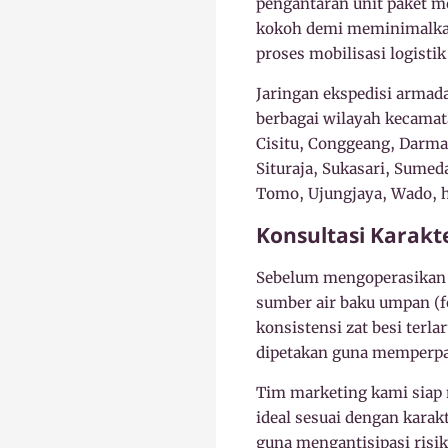
pengantaran unit paket m
kokoh demi meminimalkan 
proses mobilisasi logistik
Jaringan ekspedisi arma
berbagai wilayah kecamat
Cisitu, Conggeang, Darmar
Situraja, Sukasari, Sume
Tomo, Ujungjaya, Wado, hi
Konsultasi Karakt
Sebelum mengoperasikan u
sumber air baku umpan (fe
konsistensi zat besi terl
dipetakan guna memperpan
Tim marketing kami siap
ideal sesuai dengan karak
guna mengantisipasi risik