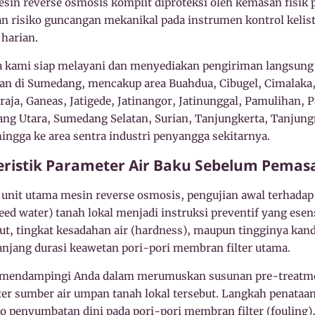
esin reverse osmosis komplit diproteksi oleh kemasan fisik
risiko guncangan mekanikal pada instrumen kontrol kelist
 harian.
da kami siap melayani dan menyediakan pengiriman langsun
an di Sumedang, mencakup area Buahdua, Cibugel, Cimalaka
aja, Ganeas, Jatigede, Jatinangor, Jatinunggal, Pamulihan, 
dang Utara, Sumedang Selatan, Surian, Tanjungkerta, Tanjun
ngga ke area sentra industri penyangga sekitarnya.
eristik Parameter Air Baku Sebelum Pemas
nit utama mesin reverse osmosis, pengujian awal terhadap 
ed water) tanah lokal menjadi instruksi preventif yang esen
arut, tingkat kesadahan air (hardness), maupun tingginya kan
jang durasi keawetan pori-pori membran filter utama.
 mendampingi Anda dalam merumuskan susunan pre-treatment
ter sumber air umpan tanah lokal tersebut. Langkah penataan 
o penyumbatan dini pada pori-pori membran filter (fouling), 