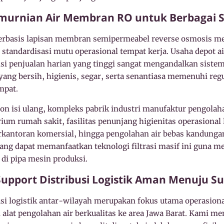
emurnian Air Membran RO untuk Berbagai S
i berbasis lapisan membran semipermeabel reverse osmosis m
standardisasi mutu operasional tempat kerja. Usaha depot a
i penjualan harian yang tinggi sangat mengandalkan sistem f
ng bersih, higienis, segar, serta senantiasa memenuhi reg
mpat.
lon isi ulang, kompleks pabrik industri manufaktur pengolah
orium rumah sakit, fasilitas penunjang higienitas operasional
kantoran komersial, hingga pengolahan air bebas kandunga
dang dapat memanfaatkan teknologi filtrasi masif ini guna m
 di pipa mesin produksi.
Support Distribusi Logistik Aman Menuju 
busi logistik antar-wilayah merupakan fokus utama operasion
alat pengolahan air berkualitas ke area Jawa Barat. Kami me