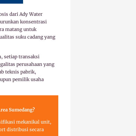
osis dari Ady Water
nurunkan konsentrasi
ara matang untuk
ualitas suku cadang yang
 setiap transaksi
legalitas perusahaan yang
b teknis pabrik,
aupun pemilik usaha
 Area Sumedang?
fikasi mekanikal unit,
t distribusi secara