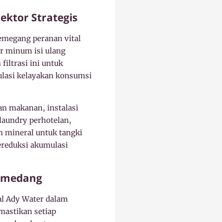
ektor Strategis
emegang peranan vital
ir minum isi ulang
iltrasi ini untuk
ulasi kelayakan konsumsi
an makanan, instalasi
 laundry perhotelan,
n mineral untuk tangki
ereduksi akumulasi
Sumedang
al Ady Water dalam
mastikan setiap