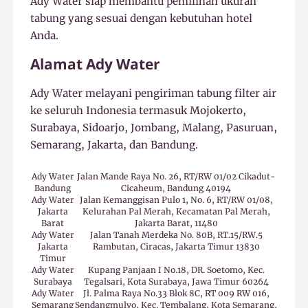
Ady Water siap membantu pemilihan ukuran
tabung yang sesuai dengan kebutuhan hotel
Anda.
Alamat Ady Water
Ady Water melayani pengiriman tabung filter air
ke seluruh Indonesia termasuk Mojokerto,
Surabaya, Sidoarjo, Jombang, Malang, Pasuruan,
Semarang, Jakarta, dan Bandung.
Ady Water
Jalan Mande Raya No. 26, RT/RW 01/02 Cikadut-
Bandung
Cicaheum, Bandung 40194
Ady Water
Jalan Kemanggisan Pulo 1, No. 6, RT/RW 01/08,
Jakarta
Kelurahan Pal Merah, Kecamatan Pal Merah,
Barat
Jakarta Barat, 11480
Ady Water
Jalan Tanah Merdeka No. 80B, RT.15/RW.5
Jakarta
Rambutan, Ciracas, Jakarta Timur 13830
Timur
Ady Water
Kupang Panjaan I No.18, DR. Soetomo, Kec.
Surabaya
Tegalsari, Kota Surabaya, Jawa Timur 60264
Ady Water
Jl. Palma Raya No.33 Blok 8C, RT 009 RW 016,
Semarang
Sendangmulyo, Kec. Tembalang, Kota Semarang,