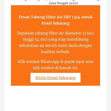
Jawa Tengah 50272
Pesan Tabung Filter Air FRP 1354 untuk
Hotel Sekarang
Dapatkan tabung filter air diameter 13 inci
tinggi 54 inci yang siap mendukung
kebutuhan air bersih hotel Anda dengan
kualitas terbaik.
Klik tombol WhatsApp di pojok layar atau
klik tombol di bawah ini.
Kirim Email Sekarang