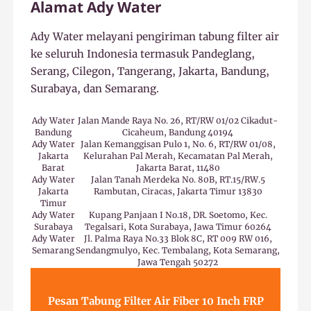
Alamat Ady Water
Ady Water melayani pengiriman tabung filter air
ke seluruh Indonesia termasuk Pandeglang,
Serang, Cilegon, Tangerang, Jakarta, Bandung,
Surabaya, dan Semarang.
Ady Water
Jalan Mande Raya No. 26, RT/RW 01/02 Cikadut-
Bandung
Cicaheum, Bandung 40194
Ady Water
Jalan Kemanggisan Pulo 1, No. 6, RT/RW 01/08,
Jakarta
Kelurahan Pal Merah, Kecamatan Pal Merah,
Barat
Jakarta Barat, 11480
Ady Water
Jalan Tanah Merdeka No. 80B, RT.15/RW.5
Jakarta
Rambutan, Ciracas, Jakarta Timur 13830
Timur
Ady Water
Kupang Panjaan I No.18, DR. Soetomo, Kec.
Surabaya
Tegalsari, Kota Surabaya, Jawa Timur 60264
Ady Water
Jl. Palma Raya No.33 Blok 8C, RT 009 RW 016,
Semarang
Sendangmulyo, Kec. Tembalang, Kota Semarang,
Jawa Tengah 50272
Pesan Tabung Filter Air Fiber 10 Inch FRP