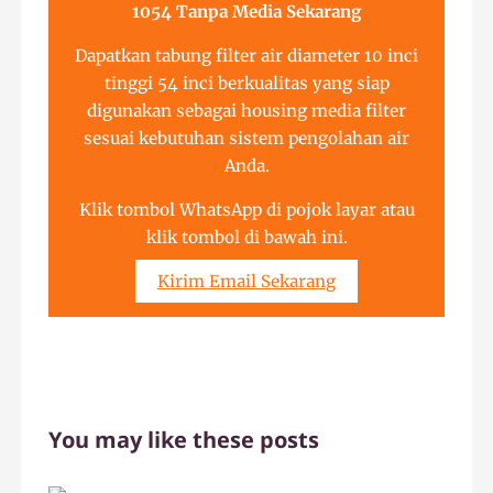
1054 Tanpa Media Sekarang
Dapatkan tabung filter air diameter 10 inci
tinggi 54 inci berkualitas yang siap
digunakan sebagai housing media filter
sesuai kebutuhan sistem pengolahan air
Anda.
Klik tombol WhatsApp di pojok layar atau
klik tombol di bawah ini.
Kirim Email Sekarang
You may like these posts