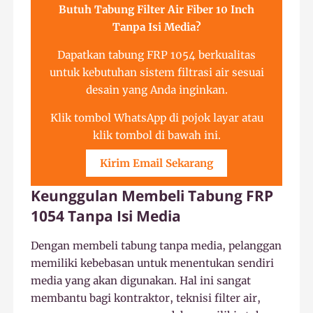
Butuh Tabung Filter Air Fiber 10 Inch
Tanpa Isi Media?
Dapatkan tabung FRP 1054 berkualitas
untuk kebutuhan sistem filtrasi air sesuai
desain yang Anda inginkan.
Klik tombol WhatsApp di pojok layar atau
klik tombol di bawah ini.
Kirim Email Sekarang
Keunggulan Membeli Tabung FRP
1054 Tanpa Isi Media
Dengan membeli tabung tanpa media, pelanggan
memiliki kebebasan untuk menentukan sendiri
media yang akan digunakan. Hal ini sangat
membantu bagi kontraktor, teknisi filter air,